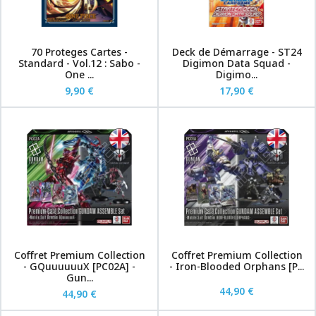
70 Proteges Cartes -
Deck de Démarrage - ST24
Standard - Vol.12 : Sabo -
Digimon Data Squad -
One ...
Digimo...
9,90 €
17,90 €
Coffret Premium Collection
Coffret Premium Collection
- GQuuuuuuX [PC02A] -
- Iron-Blooded Orphans [P...
Gun...
44,90 €
44,90 €