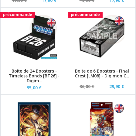
19,90 €
17,90 €
19,90 €
17,90 €
précommande
précommande
Boite de 24 Boosters -
Boite de 6 Boosters - Final
Timeless Bonds [BT26] -
Crest [LM08] - Digimon C...
Digim...
36,00 €
29,90 €
95,00 €