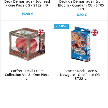
Deck Démarrage - Egghead
Deck de Démarrage - Iron
- One Piece CG - ST29 - FR
Bloom - Gundam CG - ST05
- EN
19,90 €
18,90 €
- 10%
Coffret - Devil Fruits
Starter Deck - Ace &
Collection Vol.3 - One Piece
Newgate - One Piece CG -
...
ST22 -...
24,90 €
19,90 €
17,90 €