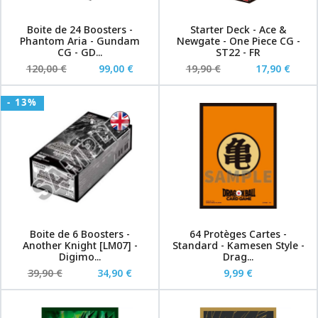
Boite de 24 Boosters -
Starter Deck - Ace &
Phantom Aria - Gundam
Newgate - One Piece CG -
CG - GD...
ST22 - FR
120,00 €
99,00 €
19,90 €
17,90 €
- 13%
Boite de 6 Boosters -
64 Protèges Cartes -
Another Knight [LM07] -
Standard - Kamesen Style -
Digimo...
Drag...
39,90 €
34,90 €
9,99 €