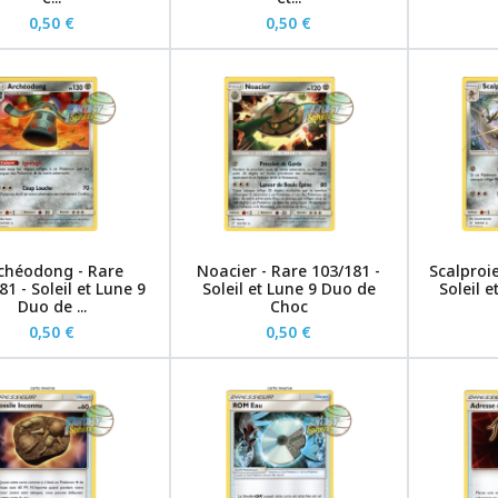
0,50 €
0,50 €
chéodong - Rare
Noacier - Rare 103/181 -
Scalproie
81 - Soleil et Lune 9
Soleil et Lune 9 Duo de
Soleil 
Duo de ...
Choc
0,50 €
0,50 €