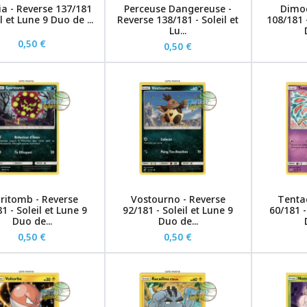
ia - Reverse 137/181
Perceuse Dangereuse -
Dimoc
il et Lune 9 Duo de ...
Reverse 138/181 - Soleil et
108/181 -
Lu...
0,50 €
0,50 €
iritomb - Reverse
Vostourno - Reverse
Tenta
1 - Soleil et Lune 9
92/181 - Soleil et Lune 9
60/181 -
Duo de...
Duo de...
0,50 €
0,50 €