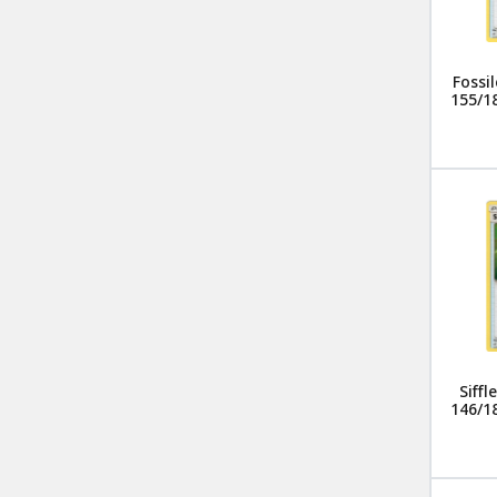
Fossi
155/18
Siffl
146/18