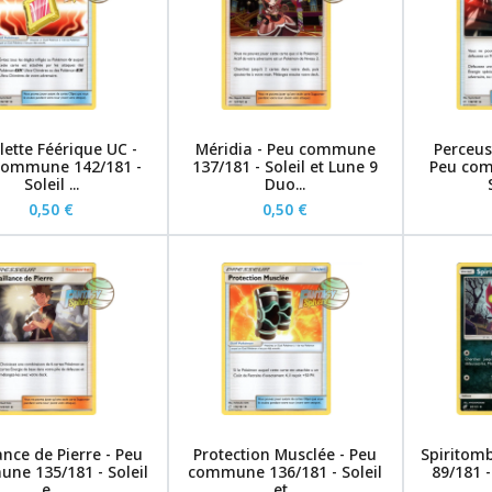
ette Féérique UC -
Méridia - Peu commune
Perceus
commune 142/181 -
137/181 - Soleil et Lune 9
Peu com
Soleil ...
Duo...
0,50 €
0,50 €
ance de Pierre - Peu
Protection Musclée - Peu
Spiritom
ne 135/181 - Soleil
commune 136/181 - Soleil
89/181 -
e...
et...