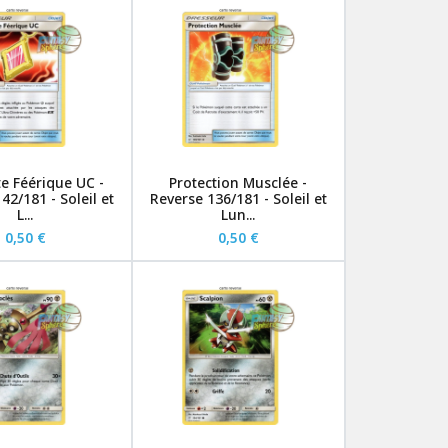
e Féérique UC -
Protection Musclée -
42/181 - Soleil et
Reverse 136/181 - Soleil et
L...
Lun...
0,50 €
0,50 €