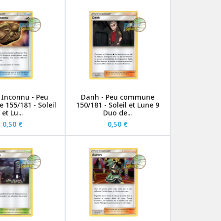
e Inconnu - Peu
Danh - Peu commune
155/181 - Soleil
150/181 - Soleil et Lune 9
et Lu...
Duo de...
0,50 €
0,50 €