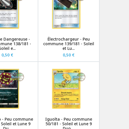
e Dangereuse -
Électrochargeur - Peu
mune 138/181 -
commune 139/181 - Soleil
Soleil e...
et Lu...
0,50 €
0,50 €
b - Peu commune
Iguolta - Peu commune
 Soleil et Lune 9
50/181 - Soleil et Lune 9
Du...
Duo ...