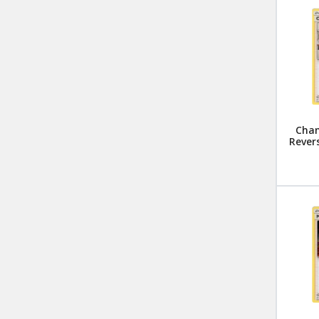
Cham
Revers