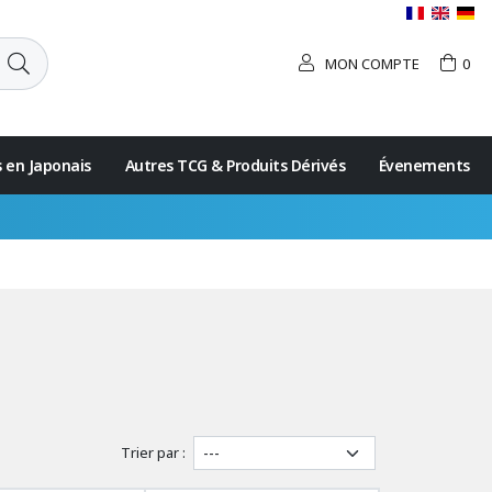
MON COMPTE
0
s en Japonais
Autres TCG & Produits Dérivés
Évenements
Trier par :