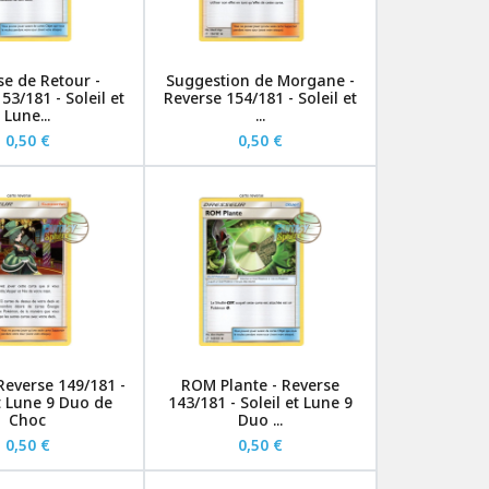
se de Retour -
Suggestion de Morgane -
53/181 - Soleil et
Reverse 154/181 - Soleil et
Lune...
...
0,50 €
0,50 €
Reverse 149/181 -
ROM Plante - Reverse
et Lune 9 Duo de
143/181 - Soleil et Lune 9
Choc
Duo ...
0,50 €
0,50 €