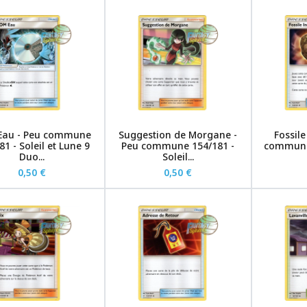
Eau - Peu commune
Suggestion de Morgane -
Fossil
81 - Soleil et Lune 9
Peu commune 154/181 -
commune 
Duo...
Soleil...
0,50 €
0,50 €