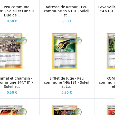
x - Peu commune
Adresse de Retour - Peu
Lavanvil
81 - Soleil et Lune 9
commune 153/181 - Soleil
147/181 -
Duo de ...
et ...
0,50 €
0,50 €
mal et Chamsin -
Sifflet de Juge - Peu
ROM 
commune 144/181 -
commune 146/181 - Soleil
commune 
Soleil et...
et Lu...
et
0,50 €
0,50 €