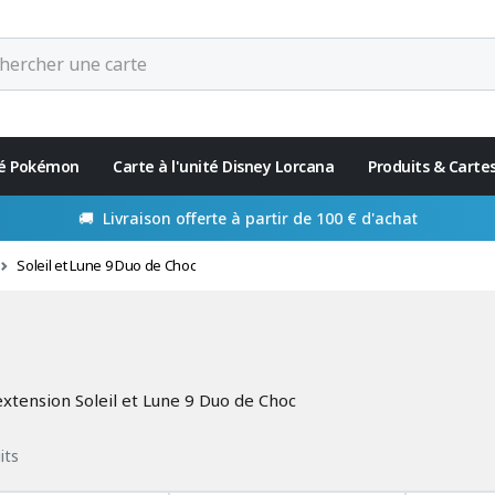
ité Pokémon
Carte à l'unité Disney Lorcana
Produits & Carte
Paiement en 4x disponible avec
Soleil et Lune 9 Duo de Choc
'extension Soleil et Lune 9 Duo de Choc
its