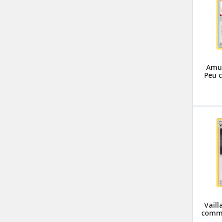
Amul
Peu 
Vaill
commu