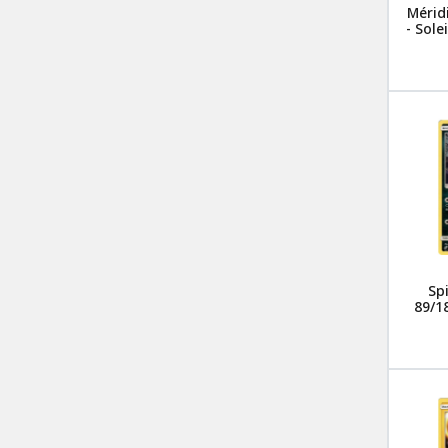
Mérid
- Sole
Sp
89/18