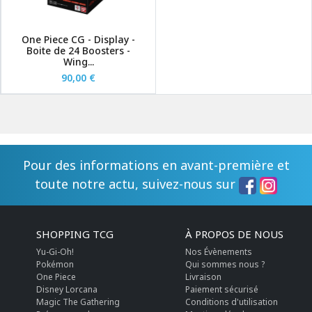
One Piece CG - Display -
Boite de 24 Boosters -
Wing...
90,00 €
Pour des informations en avant-première et
toute notre actu, suivez-nous sur
SHOPPING TCG
À PROPOS DE NOUS
Yu-Gi-Oh!
Nos Évènements
Pokémon
Qui sommes nous ?
One Piece
Livraison
Disney Lorcana
Paiement sécurisé
Magic The Gathering
Conditions d'utilisation