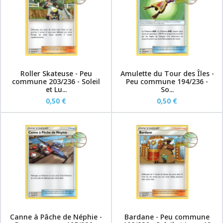
Roller Skateuse - Peu
Amulette du Tour des Îles -
commune 203/236 - Soleil
Peu commune 194/236 -
et Lu...
So...
0,50 €
0,50 €
Canne à Pâche de Néphie -
Bardane - Peu commune