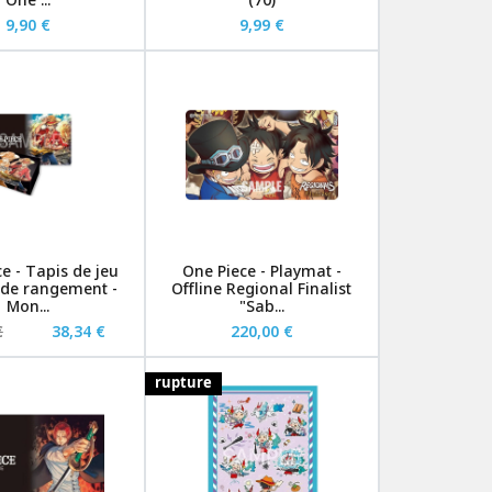
9,90 €
9,99 €
e - Tapis de jeu
One Piece - Playmat -
e de rangement -
Offline Regional Finalist
Mon...
"Sab...
€
38,34 €
220,00 €
rupture