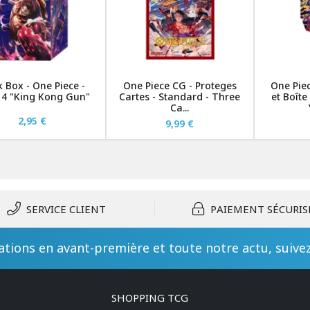
 Box - One Piece -
One Piece CG - Proteges
One Piec
 4 "King Kong Gun"
Cartes - Standard - Three
et Boît
Ca...
2,95 €
9,99 €
SERVICE CLIENT
PAIEMENT SÉCURIS
tions en avant-première et toute notre actu, suive
SHOPPING TCG