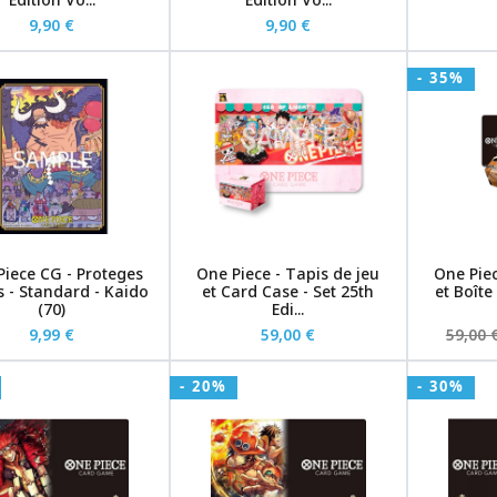
9,90 €
9,90 €
- 35%
Piece CG - Proteges
One Piece - Tapis de jeu
One Piec
s - Standard - Kaido
et Card Case - Set 25th
et Boît
(70)
Edi...
9,99 €
59,00 €
59,00 
- 20%
- 30%