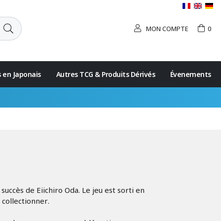
MON COMPTE
0
s en Japonais
Autres TCG & Produits Dérivés
Évenements
P
uccès de Eiichiro Oda. Le jeu est sorti en
collectionner.