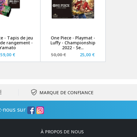
e - Tapis de jeu
One Piece - Playmat -
e de rangement -
Luffy - Championship
Yamato
2022 - Se...
59,00 €
50,00 €
25,00 €
É
MARQUE DE CONFIANCE
z-nous sur
À PROPOS DE NOUS