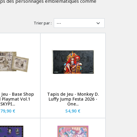
du temps des personnages emblématiques comme
Trier par :
 Jeu - Base Shop
Tapis de Jeu - Monkey D.
d Playmat Vol.1
Luffy Jump Festa 2026 -
SKYPI...
One...
79,90 €
54,90 €