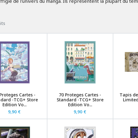
 l'effigie de l'univers du manga. Ils représentent la plupart 
its
Proteges Cartes -
70 Proteges Cartes -
Tapis de
ndard -TCG+ Store
Standard -TCG+ Store
Limite
Edition Vo...
Edition Vo...
9,90 €
9,90 €