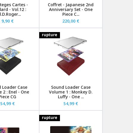
teges Cartes -
Coffret - Japanese 2nd
ard - Vol.12 :
Anniversary Set - One
.D.Roger...
Piece C...
9,90 €
220,00 €
rupture
 Loader Case
Sound Loader Case
 2 : Enel - One
Volume 1 : Monkey D.
Piece CG
Luffy - One ...
54,99 €
54,99 €
rupture