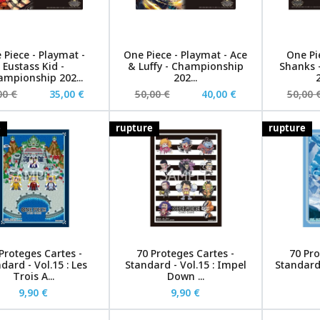
 Piece - Playmat -
One Piece - Playmat - Ace
One Pi
Eustass Kid -
& Luffy - Championship
Shanks 
mpionship 202...
202...
2
00 €
35,00 €
50,00 €
40,00 €
50,00 
e
rupture
rupture
Proteges Cartes -
70 Proteges Cartes -
70 Pro
dard - Vol.15 : Les
Standard - Vol.15 : Impel
Standard 
Trois A...
Down ...
9,90 €
9,90 €