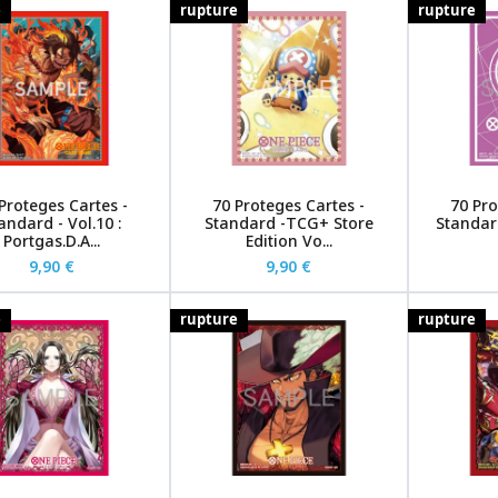
e
rupture
rupture
Proteges Cartes -
70 Proteges Cartes -
70 Pro
andard - Vol.10 :
Standard -TCG+ Store
Standard
Portgas.D.A...
Edition Vo...
9,90 €
9,90 €
e
rupture
rupture