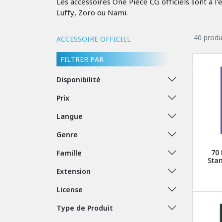
Les accessoires One Piece CG officiels sont à
Luffy, Zoro ou Nami.
40 produ
ACCESSOIRE OFFICIEL
FILTRER PAR
Disponibilité
Prix
Langue
Genre
70 
Famille
Sta
Extension
License
Type de Produit