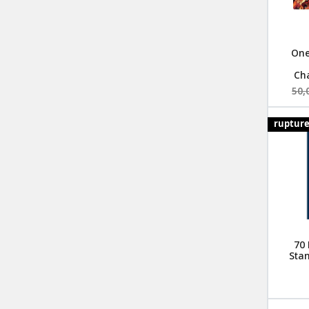
One
Cha
50,
ruptur
70 
Stan