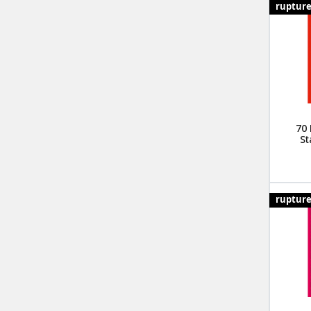
ruptur
70 
St
ruptur