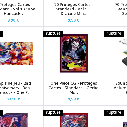
Proteges Cartes -
70 Proteges Cartes -
70 Pro
dard - Vol.13 : Boa
Standard - Vol.13 :
Stand
Hancock...
Dracule Mih...
Gol
9,90 €
9,90 €
e
rupture
rupture
pis de Jeu - 2nd
One Piece CG - Proteges
Sound
nniversary : Boa
Cartes - Standard - Gecko
Volume
ncock - One P...
Mo...
39,90 €
9,99 €
e
rupture
rupture