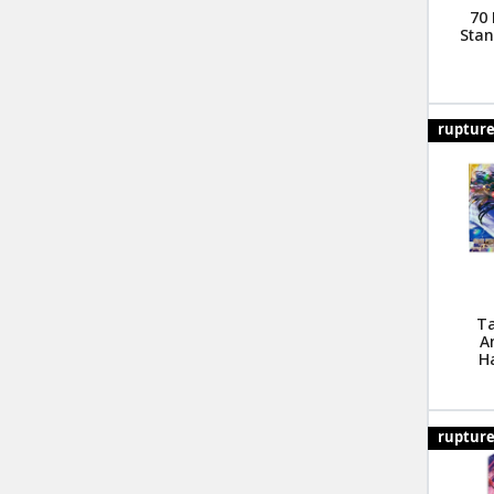
70 
Stan
ruptur
Ta
A
Ha
ruptur