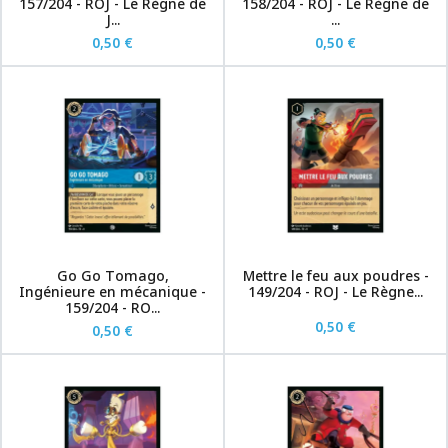
157/204 - ROJ - Le Règne de
158/204 - ROJ - Le Règne de
J...
...
0,50 €
0,50 €
Go Go Tomago,
Mettre le feu aux poudres -
Ingénieure en mécanique -
149/204 - ROJ - Le Règne...
159/204 - RO...
0,50 €
0,50 €