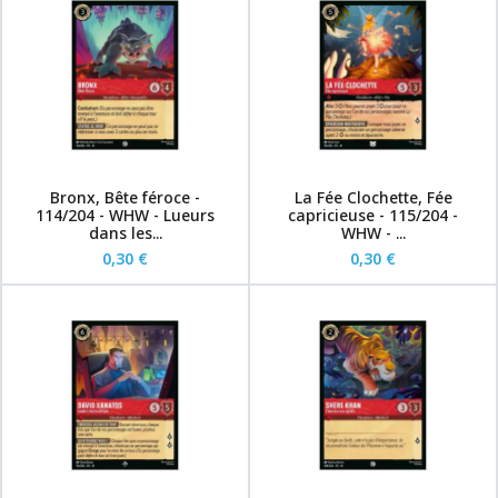
Bronx, Bête féroce -
La Fée Clochette, Fée
114/204 - WHW - Lueurs
capricieuse - 115/204 -
dans les...
WHW - ...
0,30 €
0,30 €