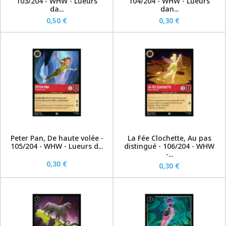
103/204 - WHW - Lueurs
104/204 - WHW - Lueurs
da...
dan...
0,50 €
0,30 €
Peter Pan, De haute volée -
La Fée Clochette, Au pas
105/204 - WHW - Lueurs d...
distingué - 106/204 - WHW
-...
0,30 €
0,30 €