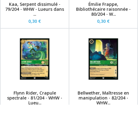
Kaa, Serpent dissimulé -
Émilie Frappe,
79/204 - WHW - Lueurs dans
Bibliothécaire raisonnée -
...
80/204 - W...
0,30 €
0,30 €
Flynn Rider, Crapule
Bellwether, Maîtresse en
spectrale - 81/204 - WHW -
manipulation - 82/204 -
Lueu...
WHW...
0,30 €
0,30 €