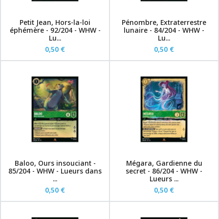
Petit Jean, Hors-la-loi
Pénombre, Extraterrestre
éphémère - 92/204 - WHW -
lunaire - 84/204 - WHW -
Lu...
Lu...
0,50 €
0,50 €
Baloo, Ours insouciant -
Mégara, Gardienne du
85/204 - WHW - Lueurs dans
secret - 86/204 - WHW -
...
Lueurs ...
0,50 €
0,50 €