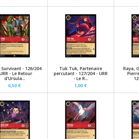
 Survivant - 126/204
Tuk Tuk, Partenaire
Raya, G
 URR - Le Retour
percutant - 127/204 - URR
Pierr
d'Ursula...
- Le R...
12
0,50 €
1,00 €