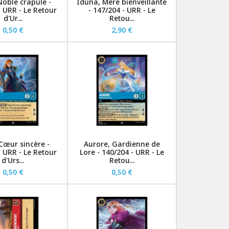
Noble crapule -
Iduna, Mère bienveillante
- URR - Le Retour
- 147/204 - URR - Le
d'Ur...
Retou...
0,50 €
2,90 €
Cœur sincère -
Aurore, Gardienne de
- URR - Le Retour
Lore - 140/204 - URR - Le
d'Urs...
Retou...
0,50 €
0,50 €