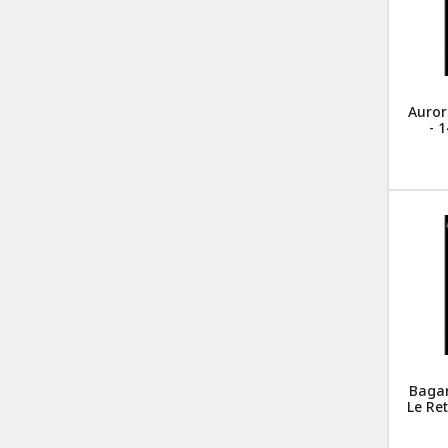
Auror
- 
Bagar
Le Ret