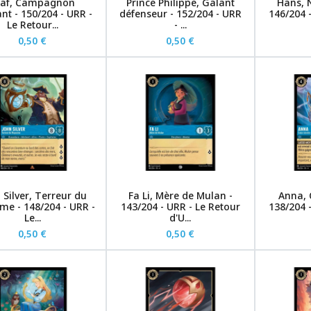
laf, Campagnon
Prince Philippe, Galant
Hans, 
ant - 150/204 - URR -
défenseur - 152/204 - URR
146/204 
Le Retour...
- ...
0,50 €
0,50 €
 Silver, Terreur du
Fa Li, Mère de Mulan -
Anna, 
e - 148/204 - URR -
143/204 - URR - Le Retour
138/204 
Le...
d'U...
0,50 €
0,50 €