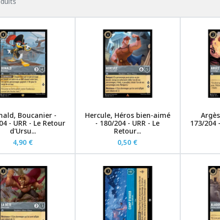
duits
ald, Boucanier -
Hercule, Héros bien-aimé
Argès
04 - URR - Le Retour
- 180/204 - URR - Le
173/204 
d'Ursu...
Retour...
4,90 €
0,50 €