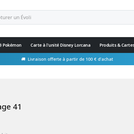
ité Pokémon
Carte à l'unité Disney Lorcana
Produits & Carte
Paiement en 4x disponible avec
age 41