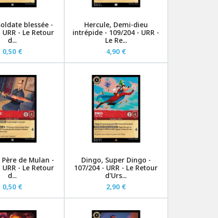
oldate blessée -
Hercule, Demi-dieu
- URR - Le Retour
intrépide - 109/204 - URR -
d...
Le Re...
0,50 €
4,90 €
 Père de Mulan -
Dingo, Super Dingo -
- URR - Le Retour
107/204 - URR - Le Retour
d...
d'Urs...
0,50 €
2,90 €