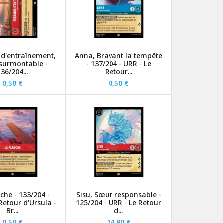
 d'entraînement,
Anna, Bravant la tempête
surmontable -
- 137/204 - URR - Le
136/204...
Retour...
0,50 €
0,50 €
che - 133/204 -
Sisu, Sœur responsable -
Retour d'Ursula -
125/204 - URR - Le Retour
Br...
d...
0,50 €
14,90 €