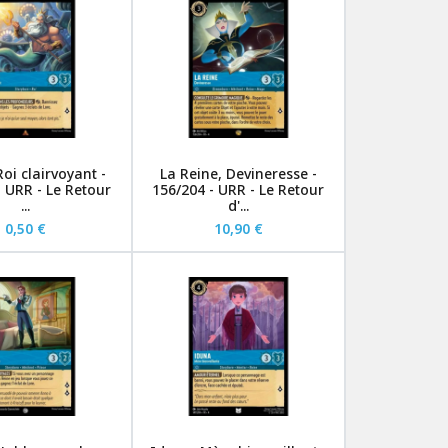
Roi clairvoyant -
La Reine, Devineresse -
- URR - Le Retour
156/204 - URR - Le Retour
...
d'...
0,50 €
10,90 €