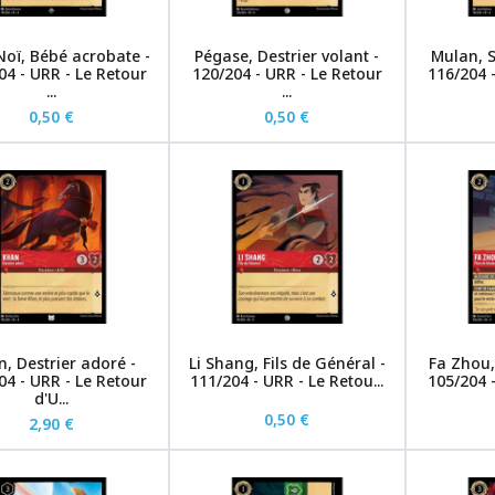
Noï, Bébé acrobate -
Pégase, Destrier volant -
Mulan, S
04 - URR - Le Retour
120/204 - URR - Le Retour
116/204 
...
...
0,50 €
0,50 €
, Destrier adoré -
Li Shang, Fils de Général -
Fa Zhou,
04 - URR - Le Retour
111/204 - URR - Le Retou...
105/204 
d'U...
0,50 €
2,90 €