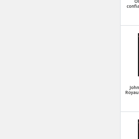
O
confi
John
Royaum