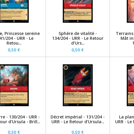
e, Princesse sereine
Sphère de vitalité -
Terrains
141/204 - URR - Le
134/204 - URR - Le Retour
Mât in
Retou...
d'Urs...
0,50 €
0,50 €
re - 130/204 - URR -
Décret impérial - 131/204 -
La plan
our d'Ursula - Brill...
URR - Le Retour d'Ursula...
URR - Le 
0,50 €
0,50 €