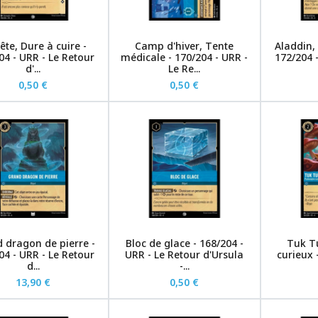
ête, Dure à cuire -
Camp d'hiver, Tente
Aladdin,
04 - URR - Le Retour
médicale - 170/204 - URR -
172/204 
d'...
Le Re...
0,50 €
0,50 €
 dragon de pierre -
Bloc de glace - 168/204 -
Tuk Tu
04 - URR - Le Retour
URR - Le Retour d'Ursula
curieux 
d...
-...
13,90 €
0,50 €