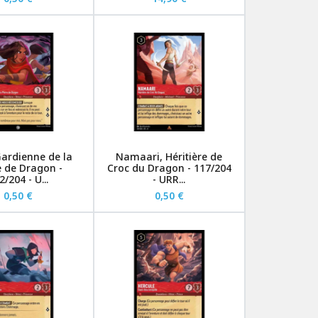
ardienne de la
Namaari, Héritière de
e de Dragon -
Croc du Dragon - 117/204
2/204 - U...
- URR...
0,50 €
0,50 €