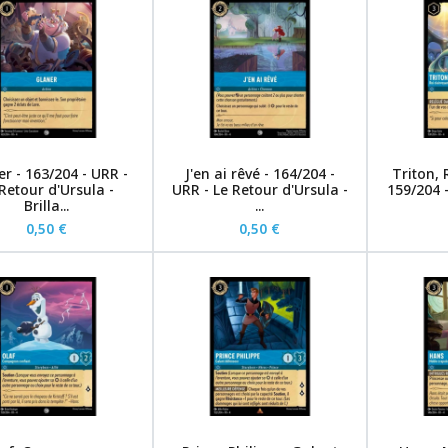
r - 163/204 - URR -
J'en ai rêvé - 164/204 -
Triton, 
Retour d'Ursula -
URR - Le Retour d'Ursula -
159/204 
Brilla...
...
0,50 €
0,50 €