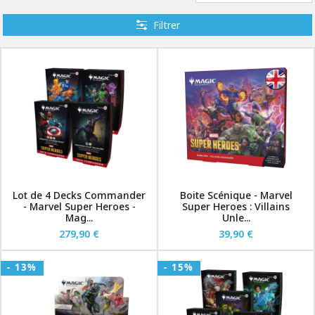
Filtrer
Lot de 4 Decks Commander
Boite Scénique - Marvel
- Marvel Super Heroes -
Super Heroes : Villains
Mag...
Unle...
279,90 €
39,90 €
- 13%
- 15%