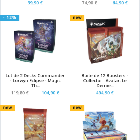
39,90 €
74,90 €
64,90 €
- 12%
new
Lot de 2 Decks Commander
Boite de 12 Boosters -
- Lorwyn Eclipse - Magic
Collector : Avatar: Le
Th...
Dernie...
119,80 €
104,90 €
494,90 €
new
new