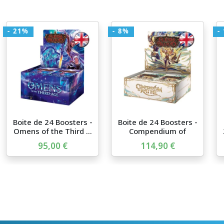
- 21%
- 8%
-
Boite de 24 Boosters -
Boite de 24 Boosters -
Omens of the Third ...
Compendium of
Rathe...
95,00 €
114,90 €