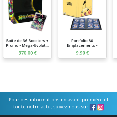
Boite de 36 Boosters +
Portfolio 80
Promo - Mega-Evolut...
Emplacements -
Pikachu 2025 -...
370,00 €
9,90 €
Pour des informations en avant-première et
toute notre actu, suivez-nous sur