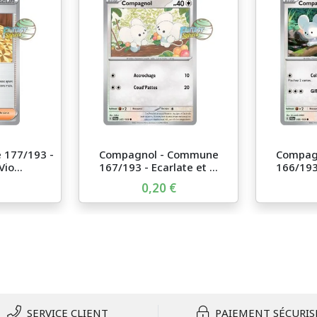
 177/193 -
Compagnol - Commune
Compag
io...
167/193 - Ecarlate et ...
166/193 
0,20 €
SERVICE CLIENT
PAIEMENT SÉCURIS