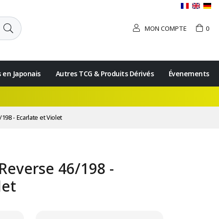
MON COMPTE
0
s en Japonais
Autres TCG & Produits Dérivés
Évenements
8 - Ecarlate et Violet
Reverse 46/198 -
let