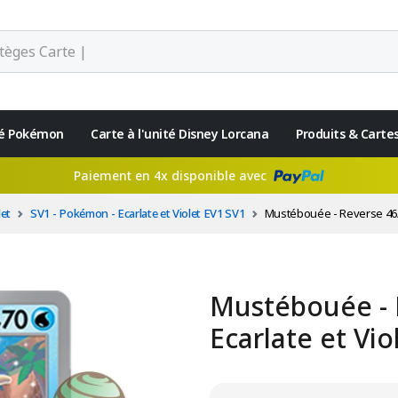
ité Pokémon
Carte à l'unité Disney Lorcana
Produits & Carte
Paiement en 4x disponible avec
let
SV1 - Pokémon - Ecarlate et Violet EV1 SV1
Mustébouée - Reverse 46/19
Mustébouée - 
Ecarlate et Vio