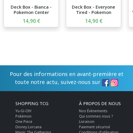
Deck Box - Bianca -
Deck Box - Everyone
Pokemon Center
Tired - Pokemon
Center
14,90 €
14,90 €
Pour des informations en avant-première et
toute notre actu, suivez-nous sur
SHOPPING TCG
À PROPOS DE NOUS
Yu-Gi-Oh!
Nos Évènements
Pokémon
Qui sommes nous ?
One Piece
Livraison
Disney Lorcana
Paiement sécurisé
Magic The Gathering
Conditions d'utilisation