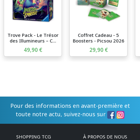
Trove Pack - Le Trésor
Coffret Cadeau - 5
des Illumineurs – C...
Boosters - Picsou 2026
...
49,90 €
29,90 €
Pour des informations en avant-première et
toute notre actu, suivez-nous sur
SHOPPING TCG
À PROPOS DE NOUS