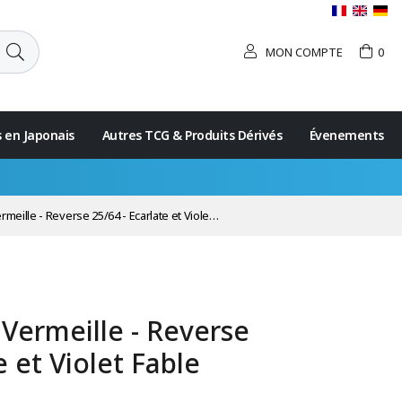
MON COMPTE
0
s en Japonais
Autres TCG & Produits Dérivés
Évenements
e - Reverse 25/64 - Ecarlate et Violet Fable Nébuleuse
Vermeille - Reverse
e et Violet Fable