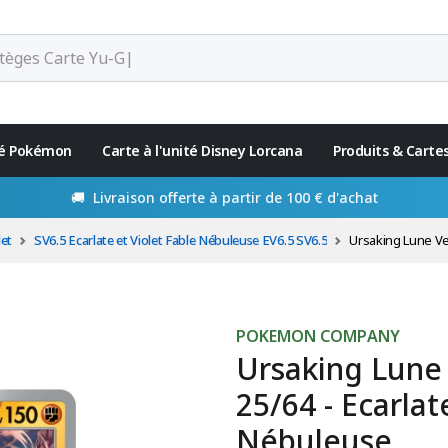
ité Pokémon
Carte à l'unité Disney Lorcana
Produits & Carte
🚚 Livraison offerte à partir de 100 € d'achat
let
SV6.5 Ecarlate et Violet Fable Nébuleuse EV6.5 SV6.5
Ursaking Lune Vermeill
POKEMON COMPANY
Ursaking Lune 
25/64 - Ecarlat
Nébuleuse