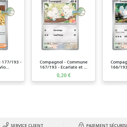
 177/193 -
Compagnol - Commune
Compag
io...
167/193 - Ecarlate et ...
166/193 
0,20 €
SERVICE CLIENT
PAIEMENT SÉCURIS