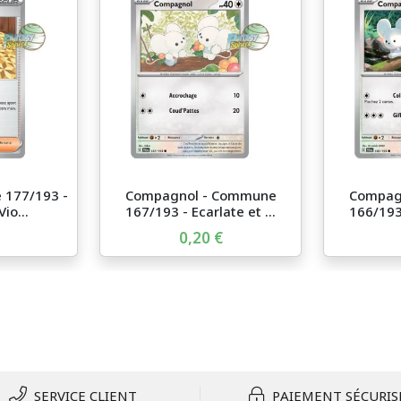
 177/193 -
Compagnol - Commune
Compag
io...
167/193 - Ecarlate et ...
166/193 
0,20 €
SERVICE CLIENT
PAIEMENT SÉCURIS