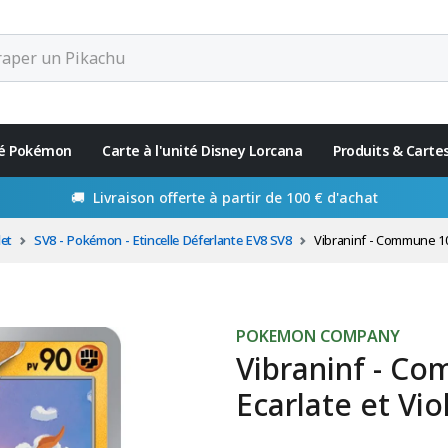
ité Pokémon
Carte à l'unité Disney Lorcana
Produits & Carte
🚚 Livraison offerte à partir de 100 € d'achat
let
SV8 - Pokémon - Etincelle Déferlante EV8 SV8
Vibraninf - Commune 105/191 
POKEMON COMPANY
Vibraninf - C
Ecarlate et Vio