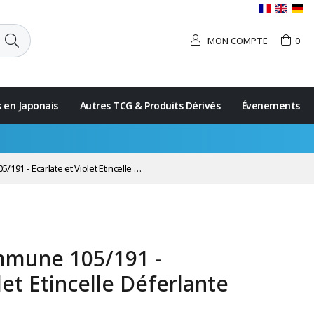
MON COMPTE
0
s en Japonais
Autres TCG & Produits Dérivés
Évenements
- Ecarlate et Violet Etincelle Déferlante
ommune 105/191 -
let Etincelle Déferlante