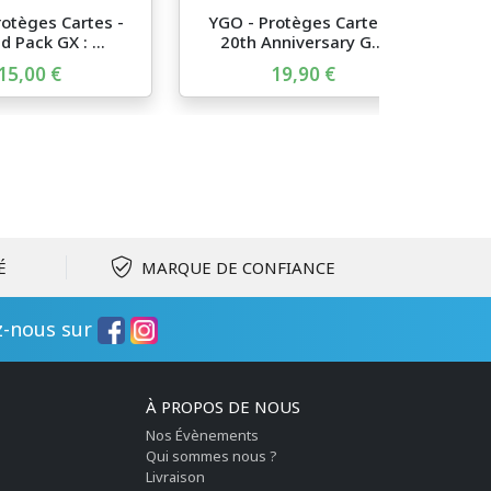
otèges Cartes -
YGO - Protèges Cartes -
d Pack GX : ...
20th Anniversary G...
15,00 €
19,90 €
É
MARQUE DE CONFIANCE
z-nous sur
À PROPOS DE NOUS
Nos Évènements
Qui sommes nous ?
Livraison