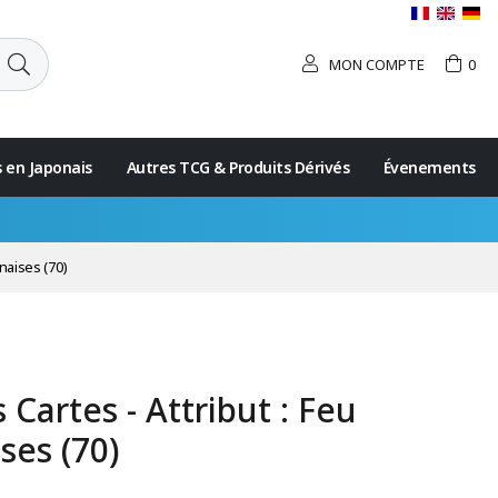
MON COMPTE
0
s en Japonais
Autres TCG & Produits Dérivés
Évenements
naises (70)
Cartes - Attribut : Feu
ses (70)