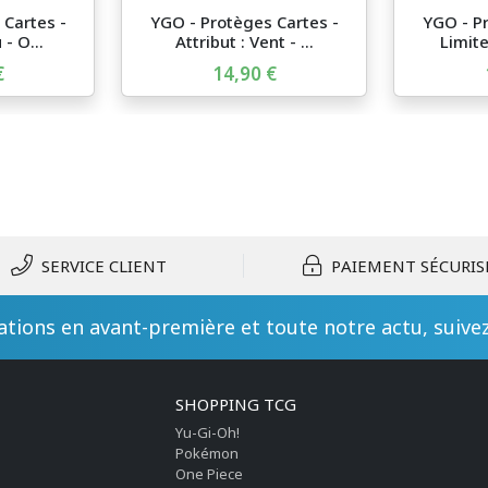
 Cartes -
YGO - Protèges Cartes -
YGO - Pr
 - O...
Attribut : Vent - ...
Limite
€
14,90 €
SERVICE CLIENT
PAIEMENT SÉCURIS
tions en avant-première et toute notre actu, suive
SHOPPING TCG
Yu-Gi-Oh!
Pokémon
One Piece