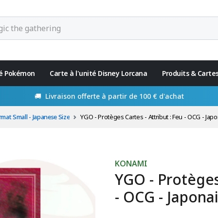
ité Pokémon
Carte à l'unité Disney Lorcana
Produits & Carte
🚚 Livraison offerte à partir de 100 € d'achat
rmat Small - Japanese Size
YGO - Protèges Cartes - Attribut : Feu - OCG - Japo
KONAMI
YGO - Protèges 
- OCG - Japonai